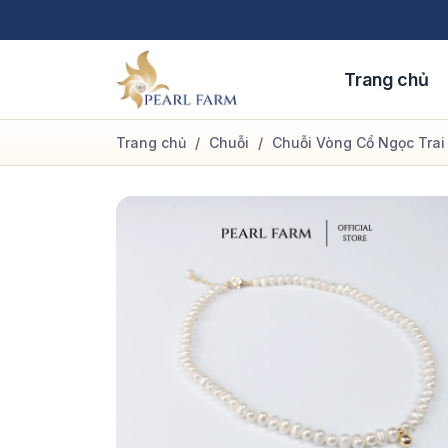
Bỏ
qua
nội
Trang chủ
dung
Trang chủ
/
Chuỗi
/
Chuỗi Vòng Cổ Ngọc Trai 