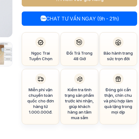
CHAT TƯ VẤN NGAY (9h - 21h)
Ngọc Trai
Đổi Trả Trong
Bảo hành trang
Tuyển Chọn
48 Giờ
sức trọn đời
Miễn phí vận
Kiểm tra tình
Đóng gói cẩn
chuyển toàn
trạng sản phẩm
thận, chỉn chu
quốc cho đơn
trước khi nhận,
và phù hợp làm
hàng từ
giúp khách
quà tặng trong
1.000.000đ.
hàng an tâm
mọi dịp
mua sắm