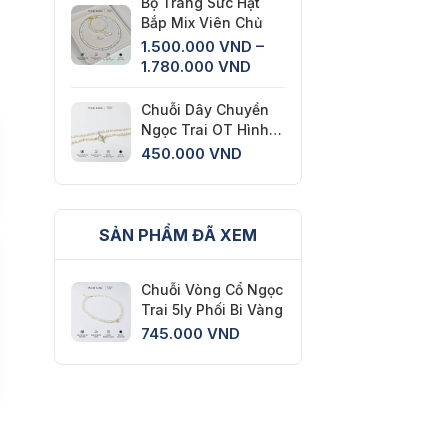
Bộ Trang Sức Hạt
Bắp Mix Viên Chủ
1.500.000
VND
–
Khoảng
1.780.000
VND
giá:
từ
Chuỗi Dây Chuyền
1.500.000 VND
Ngọc Trai OT Hình
đến
Xu Dị Dáng Nhí Hiện
450.000
VND
1.780.000 VND
Đại
SẢN PHẨM ĐÃ XEM
Chuỗi Vòng Cổ Ngọc
Trai 5ly Phối Bi Vàng
745.000
VND