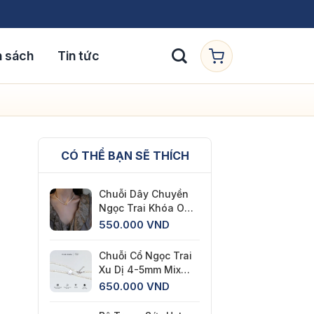
h sách
Tin tức
CÓ THỂ BẠN SẼ THÍCH
Chuỗi Dây Chuyền
Ngọc Trai Khóa OT
Titan Có Tì
550.000
VND
Chuỗi Cổ Ngọc Trai
Xu Dị 4-5mm Mix
Bông Hoa Dị Viên
650.000
VND
Chủ Cá Tính Pearl
Farm