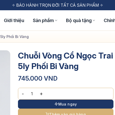
✧ MIỄN PHÍ VẬN CHUYỂN CHO ĐƠN HÀNG TỪ 1 TRIỆU ✧
✧ BẢO HÀNH TRỌN ĐỜI TẤT CẢ SẢN PHẨM ✧
✧ ĐỔI TRẢ MIỄN PHÍ TRONG VÒNG 48H ✧
Giới thiệu
Sản phẩm
Bộ quà tặng
Chín
5ly Phối Bi Vàng
Chuỗi Vòng Cổ Ngọc Trai
5ly Phối Bi Vàng
745.000
VND
Chuỗi Vòng Cổ Ngọc Trai 5ly Phối Bi Vàng số lượng
Mua ngay
Thêm vào giỏ hàng