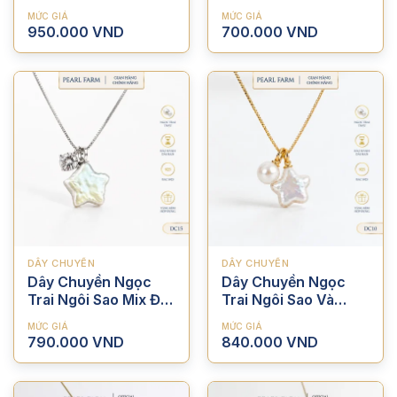
Dễ Thương
MỨC GIÁ
MỨC GIÁ
950.000
VND
700.000
VND
DÂY CHUYỀN
DÂY CHUYỀN
Dây Chuyền Ngọc
Dây Chuyền Ngọc
Trai Ngôi Sao Mix Đá
Trai Ngôi Sao Và
Bạc S925 Nữ Tính
Ngọc Tròn Bạc S925
MỨC GIÁ
MỨC GIÁ
Trẻ Trung
790.000
VND
840.000
VND