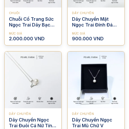
CHUỖI
DÂY CHUYỀN
Chuỗi Cổ Trang Sức
Dây Chuyền Mặt
Ngọc Trai Dây Bạc
Ngọc Trai Đính Đá
Vỡ Viên Chủ
Lấp Lánh Sang Trọng
MỨC GIÁ
MỨC GIÁ
2.000.000
VND
900.000
VND
DÂY CHUYỀN
DÂY CHUYỀN
Dây Chuyền Ngọc
Dây Chuyền Ngọc
Trai Đuôi Cá Nữ Tính
Trai Mũ Chữ V