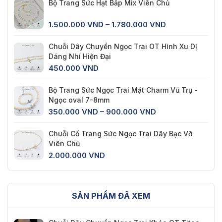
Bộ Trang Sức Hạt Bắp Mix Viên Chủ
Khoảng
1.500.000
VND
–
1.780.000
VND
giá:
từ
Chuỗi Dây Chuyền Ngọc Trai OT Hình Xu Dị
1.500.000 VND
Dáng Nhí Hiện Đại
đến
450.000
VND
1.780.000 VND
Bộ Trang Sức Ngọc Trai Mặt Charm Vũ Trụ -
Ngọc oval 7-8mm
Khoảng
350.000
VND
–
900.000
VND
giá:
từ
Chuỗi Cổ Trang Sức Ngọc Trai Dây Bạc Vỡ
350.000 VND
Viên Chủ
đến
2.000.000
VND
900.000 VND
SẢN PHẨM ĐÃ XEM