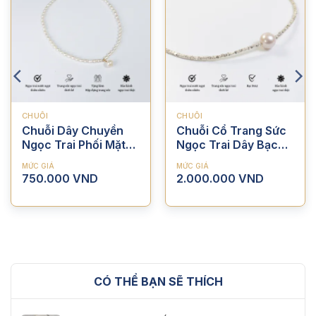
CHUỖI
CHUỖI
Chuỗi Dây Chuyền
Chuỗi Cổ Trang Sức
Ngọc Trai Phối Mặt
Ngọc Trai Dây Bạc
Dây Viên Chủ
Vỡ Viên Chủ
MỨC GIÁ
MỨC GIÁ
750.000
VND
2.000.000
VND
CÓ THỂ BẠN SẼ THÍCH