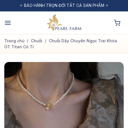
Bỏ
✧ MIỄN PHÍ VẬN CHUYỂN CHO ĐƠN HÀNG TỪ 1 TRIỆU ✧
✧ BẢO HÀNH TRỌN ĐỜI TẤT CẢ SẢN PHẨM ✧
✧ ĐỔI TRẢ MIỄN PHÍ TRONG VÒNG 48H ✧
qua
nội
dung
Trang chủ
/
Chuỗi
/
Chuỗi Dây Chuyền Ngọc Trai Khóa
OT Titan Có Tì