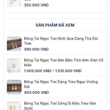
350.000
VND
SẢN PHẨM ĐÃ XEM
Bông Tai Ngọc Trai Hình Que Dáng Thả Dài
Trơn
380.000
VND
Bông Tai Ngọc Trai Đơn Bấm Tròn Đơn Giản Cổ
Điển
Khoảng
1.005.000
VND
–
1.515.000
VND
giá:
từ
Bông Tai Ngọc Trai Dáng Treo Ngọc Vuông
1.005.000 VND
Dẹt
đến
400.000
VND
1.515.000 VND
Bông Tai Ngọc Trai Dáng Dị Kiểu Treo Hàn
Quốc