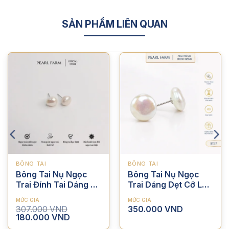
SẢN PHẨM LIÊN QUAN
BÔNG TAI
BÔNG TAI
Bông Tai Nụ Ngọc
Bông Tai Nụ Ngọc
Trai Đính Tai Dáng Dị
Trai Dáng Dẹt Cỡ Lớn
Trẻ Trung Phong
Thời Trang
MỨC GIÁ
MỨC GIÁ
Cách
307.000
VND
350.000
VND
Giá
Giá
180.000
VND
gốc
hiện
là:
tại