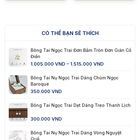
307.000 VND.
là:
180.000 VND.
CÓ THỂ BẠN SẼ THÍCH
Bông Tai Ngọc Trai Đơn Bấm Tròn Đơn Giản Cổ
Điển
Khoảng
1.005.000
VND
–
1.515.000
VND
giá:
từ
Bông Tai Nụ Ngọc Trai Dáng Chùm Ngọc
1.005.000 VND
Baroque
đến
350.000
VND
1.515.000 VND
Bông Tai Ngọc Trai Dẹt Dáng Treo Thanh Lịch
300.000
VND
Bông Tai Nụ Ngọc Trai Dáng Vòng Nguyệt
Quế