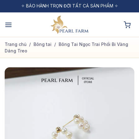
Bỏ
✧ MIỄN PHÍ VẬN CHUYỂN CHO ĐƠN HÀNG TỪ 1 TRIỆU ✧
✧ BẢO HÀNH TRỌN ĐỜI TẤT CẢ SẢN PHẨM ✧
✧ ĐỔI TRẢ MIỄN PHÍ TRONG VÒNG 48H ✧
qua
nội
dung
Trang chủ
/
Bông tai
/
Bông Tai Ngọc Trai Phối Bi Vàng
Dáng Treo