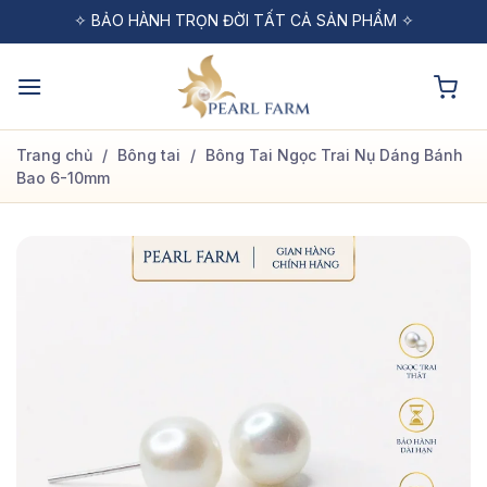
Bỏ
✧ MIỄN PHÍ VẬN CHUYỂN CHO ĐƠN HÀNG TỪ 1 TRIỆU ✧
✧ BẢO HÀNH TRỌN ĐỜI TẤT CẢ SẢN PHẨM ✧
✧ ĐỔI TRẢ MIỄN PHÍ TRONG VÒNG 48H ✧
qua
nội
dung
Trang chủ
/
Bông tai
/
Bông Tai Ngọc Trai Nụ Dáng Bánh
Bao 6-10mm