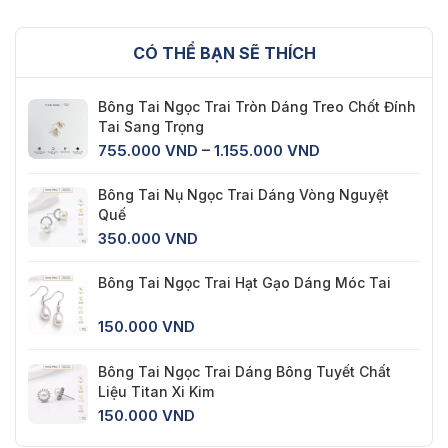
CÓ THỂ BẠN SẼ THÍCH
Bông Tai Ngọc Trai Tròn Dáng Treo Chốt Đính
Tai Sang Trọng
Khoảng
755.000
VND
–
1.155.000
VND
giá:
từ
Bông Tai Nụ Ngọc Trai Dáng Vòng Nguyệt
755.000 VND
Quế
đến
350.000
VND
1.155.000 VND
Bông Tai Ngọc Trai Hạt Gạo Dáng Móc Tai
150.000
VND
Bông Tai Ngọc Trai Dáng Bông Tuyết Chất
Liệu Titan Xi Kim
150.000
VND