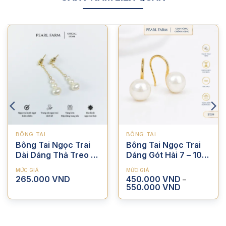
BÔNG TAI
BÔNG TAI
Bông Tai Ngọc Trai
Bông Tai Ngọc Trai
Dài Dáng Thả Treo 3
Dáng Gót Hài 7 – 10
Viên Nụ Bi Vàng
mm Bạc S925
MỨC GIÁ
MỨC GIÁ
265.000
VND
450.000
VND
–
Khoảng
550.000
VND
giá:
từ
450.000 VND
.
đến
550.000 VND