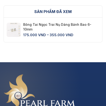
SẢN PHẨM ĐÃ XEM
Bông Tai Ngọc Trai Nụ Dáng Bánh Bao 6-
10mm
Khoảng
175.000
VND
–
355.000
VND
giá:
từ
175.000 VND
đến
355.000 VND