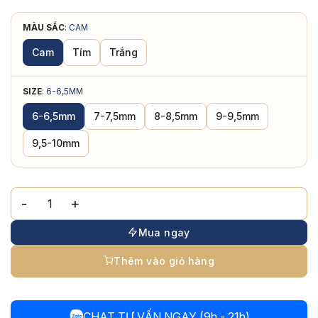
MÀU SẮC
:
CAM
Cam
Tím
Trắng
SIZE
:
6-6,5MM
6-6,5mm
7-7,5mm
8-8,5mm
9-9,5mm
9,5-10mm
Bông Tai Ngọc Trai Nụ Dáng Bánh Bao 6-10mm số lượng
Mua ngay
Thêm vào giỏ hàng
CHAT TƯ VẤN NGAY (9h - 21h)