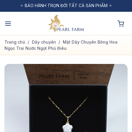
Bỏ
✧ MIỄN PHÍ VẬN CHUYỂN CHO ĐƠN HÀNG TỪ 1 TRIỆU ✧
✧ BẢO HÀNH TRỌN ĐỜI TẤT CẢ SẢN PHẨM ✧
✧ ĐỔI TRẢ MIỄN PHÍ TRONG VÒNG 48H ✧
qua
nội
dung
Trang chủ
/
Dây chuyền
/
Mặt Dây Chuyền Bông Hoa
Ngọc Trai Nước Ngọt Phù Điêu