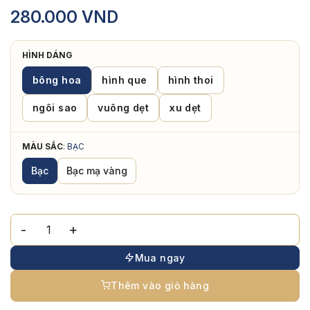
280.000
VND
HÌNH DÁNG
bông hoa
hình que
hình thoi
ngôi sao
vuông dẹt
xu dẹt
MÀU SẮC
:
BẠC
Bạc
Bạc mạ vàng
Mặt Dây Chuyền Bông Hoa Ngọc Trai Nước Ngọt Phù Điêu số
Mua ngay
Thêm vào giỏ hàng