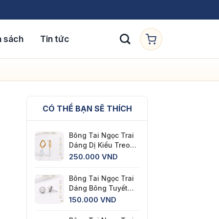
h sách
Tin tức
CÓ THỂ BẠN SẼ THÍCH
Bông Tai Ngọc Trai
Dáng Dị Kiểu Treo
Hàn Quốc
250.000
VND
Bông Tai Ngọc Trai
Dáng Bông Tuyết
số lượng
Chất Liệu Titan Xi
150.000
VND
Kim