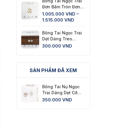
Bông Tai Ngọc Trai
Đơn Bấm Tròn Đơn
Giản Cổ Điển
1.005.000
VND
–
Khoảng
1.515.000
VND
giá:
từ
Bông Tai Ngọc Trai
1.005.000 VND
Dẹt Dáng Treo
đến
Thanh Lịch
300.000
VND
1.515.000 VND
SẢN PHẨM ĐÃ XEM
Bông Tai Nụ Ngọc
Trai Dáng Dẹt Cỡ
Lớn Thời Trang
350.000
VND