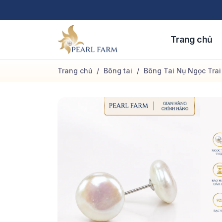
Bỏ
qua
nội
Trang chủ
dung
Trang chủ
/
Bông tai
/
Bông Tai Nụ Ngọc Trai