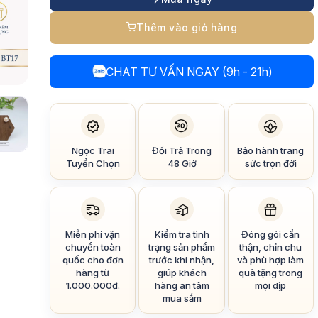
Thêm vào giỏ hàng
CHAT TƯ VẤN NGAY (9h - 21h)
Ngọc Trai
Đổi Trả Trong
Bảo hành trang
Tuyển Chọn
48 Giờ
sức trọn đời
Miễn phí vận
Kiểm tra tình
Đóng gói cẩn
chuyển toàn
trạng sản phẩm
thận, chỉn chu
quốc cho đơn
trước khi nhận,
và phù hợp làm
hàng từ
giúp khách
quà tặng trong
1.000.000đ.
hàng an tâm
mọi dịp
mua sắm