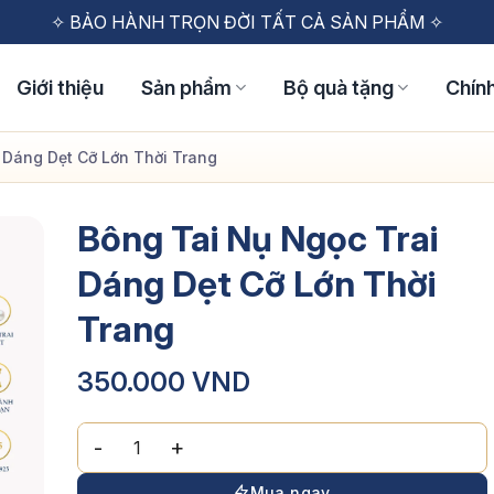
✧ MIỄN PHÍ VẬN CHUYỂN CHO ĐƠN HÀNG TỪ 1 TRIỆU ✧
✧ BẢO HÀNH TRỌN ĐỜI TẤT CẢ SẢN PHẨM ✧
✧ ĐỔI TRẢ MIỄN PHÍ TRONG VÒNG 48H ✧
Giới thiệu
Sản phẩm
Bộ quà tặng
Chín
 Dáng Dẹt Cỡ Lớn Thời Trang
Bông Tai Nụ Ngọc Trai
Dáng Dẹt Cỡ Lớn Thời
Trang
350.000
VND
Bông Tai Nụ Ngọc Trai Dáng Dẹt Cỡ Lớn Thời Trang 
Mua ngay